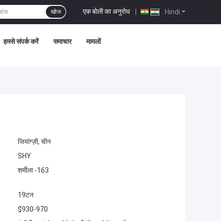
एक बोली का अनुरोध
|
Hindi
खोज
हमसे संपर्क करें
समाचार
मामलों
जियांग्ज़ी, चीन
SHY
शर्मीला -163
19टन
$930-970