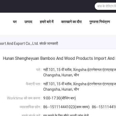
घर
उत्पाद
हमारे बारे में
कारखाने का दौरा
गुणवत्ता नियंत्रण
nd Export Co., Ltd. संपर्क जानकारी
Hunan Shengheyuan Bamboo And Wood Products Import And Ex
पते :
नहीं.101, 15 वीं ब्लॉक, Xingsha इंटरनेशनल एंटरप्राइ
Changsha, Hunan, चीन
फैक्टरी पता :
नहीं.101, 15 वीं ब्लॉक, Xingsha इंटरनेशनल एंटरप्राइ
Changsha, Hunan, चीन
Worktime को कम करना :
9:00-17:30(बीजिंग बार)
व्यावसायिक फ़ोन :
86--151114441023(काम समय) 86--15111441
हमसे संपर्क करें :
हम करने के लिए सीधे अपनी जांच भेजें