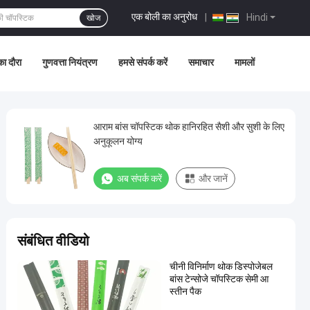
एक बोली का अनुरोध
|
Hindi
खोज
ा दौरा
गुणवत्ता नियंत्रण
हमसे संपर्क करें
समाचार
मामलों
आराम बांस चॉपस्टिक थोक हानिरहित सैशी और सुशी के लिए
अनुकूलन योग्य
अब संपर्क करें
और जानें
संबंधित वीडियो
चीनी विनिर्माण थोक डिस्पोजेबल
बांस टेन्सोजे चॉपस्टिक सेमी आ
स्तीन पैक