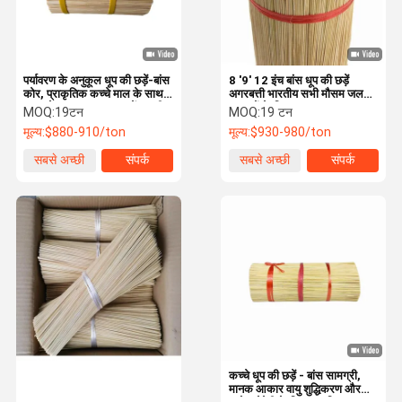
पर्यावरण के अनुकूल धूप की छड़ें-बांस
8 '9' 12 इंच बांस धूप की छड़ें
कोर, प्राकृतिक कच्चे माल के साथ
अगरबत्ती भारतीय सभी मौसम जल
भारत के सार का अनुभव करें भारतीय
जरूरतों के लिए
MOQ:
19टन
MOQ:
19 टन
धूप की छड़ी चीन प्रत्यक्ष बांस की छड़ी
मूल्य:
$880-910/ton
मूल्य:
$930-980/ton
धूप
सबसे अच्छी
संपर्क
सबसे अच्छी
संपर्क
कीमत
कीमत
घर
उत्पाद
हमारे बारे में
कारखाने का दौरा
कच्चे धूप की छड़ें - बांस सामग्री,
मानक आकार वायु शुद्धिकरण और