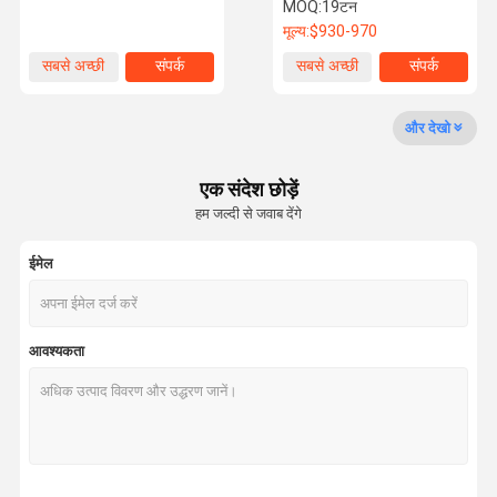
अरोमाथेरेपी के लिए अत्यधिक कुशल
MOQ:
19टन
मूल्य:
$930-970
गुणवत्ता नियंत्रण
हमसे संपर्क करें
समाचार
मामलों
सबसे अच्छी
संपर्क
सबसे अच्छी
संपर्क
कीमत
कीमत
डिस्पोजेबल बांस चॉपस्टिक
और देखो
बांस की गोल चॉपस्टिक
एक संदेश छोड़ें
हम जल्दी से जवाब देंगे
कस्टम बांस चॉपस्टिक
ईमेल
टेन्सोगे बांस चॉपस्टिक
जापानी सुशी चॉपस्टिक
आवश्यकता
जापानी शैली चॉपस्टिक
कार्बोनेटेड चॉपस्टिक
नग्न चॉपस्टिक