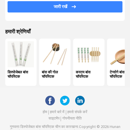
व्यक्तिगत रूप से लपेटी हुई चॉपस्टिक
जारी रखें
बांस की धूप की छड़ें
बांस के स्किवर्स
हमारी श्रेणियाँ
बीबीक्यू बांस की छड़ें
डिस्पोजेबल बांस कटलरी
डिस्पोजेबल लंच बॉक्स
डिस्पोजेबल बांस
बांस की गोल
कस्टम बांस
टेन्सोगे बांस
बांस की टूथपिक
चॉपस्टिक
चॉपस्टिक
चॉपस्टिक
चॉपस्टिक
रिकीयू चॉपस्टिक
नरम ब्रिसल बांस टूथब्रश
बांस का हेयर कंघी
होम
हमारे बारे में
हमसे संपर्क करें
साइटमैप
गोपनीयता नीति
गुणवत्ता
डिस्पोजेबल बांस चॉपस्टिक
चीन का कारखाना.Copyright © 2026 Hunan