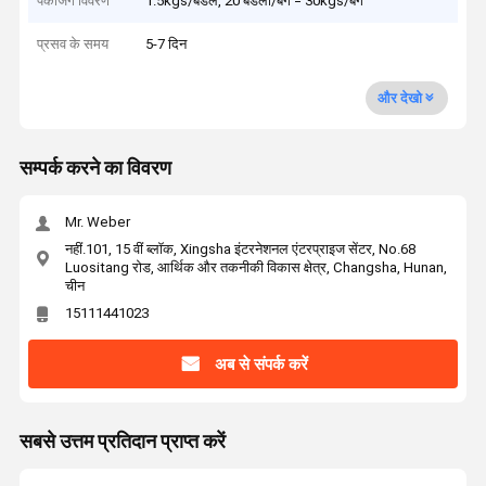
पैकेजिंग विवरण
1.5kgs/बंडल, 20 बंडली/बैग = 30kgs/बैग
प्रसव के समय
5-7 दिन
और देखो
सम्पर्क करने का विवरण
Mr. Weber
नहीं.101, 15 वीं ब्लॉक, Xingsha इंटरनेशनल एंटरप्राइज सेंटर, No.68
Luositang रोड, आर्थिक और तकनीकी विकास क्षेत्र, Changsha, Hunan,
चीन
15111441023
अब से संपर्क करें
सबसे उत्तम प्रतिदान प्राप्त करें