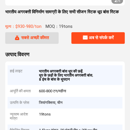
2
/
5
भारतीय अगरबत्ती विनिर्माण सामग्री के लिए सभी सीजन स्टिक धूप बांस स्टिक
मूल्य：$930-980/ton
MOQ：19tons
सबसे अच्छी कीमत
अब से संपर्क करें
उत्पाद विवरण
हाई लाइट
,
भारतीय अगरबत्ती बांस धूप की छड़ें
,
धूप के छड़ों के लिए भारतीय अगरबत्ती बांस
8 इंच के बांस के धूपदान
आपूर्ति की क्षमता
600-800 टन/महीना
उत्पत्ति के प्लेस
जियांगक्सिया, चीन
न्यूनतम आदेश
19tons
मात्रा