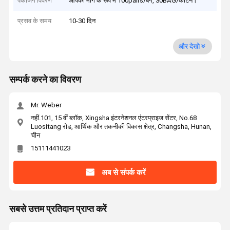
पैकेजिंग विवरण
आपकी मांग के रूप में 100pairs/बैग, 30BAG/कार्टन।
प्रसव के समय
10-30 दिन
और देखो
सम्पर्क करने का विवरण
Mr. Weber
नहीं.101, 15 वीं ब्लॉक, Xingsha इंटरनेशनल एंटरप्राइज सेंटर, No.68
Luositang रोड, आर्थिक और तकनीकी विकास क्षेत्र, Changsha, Hunan,
चीन
15111441023
अब से संपर्क करें
सबसे उत्तम प्रतिदान प्राप्त करें