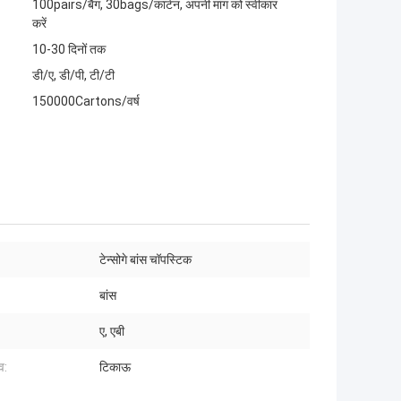
100pairs/बैग, 30bags/कार्टन, अपनी मांग को स्वीकार
करें
10-30 दिनों तक
डी/ए, डी/पी, टी/टी
150000Cartons/वर्ष
टेन्सोगे बांस चॉपस्टिक
:
बांस
ए, एबी
व:
टिकाऊ