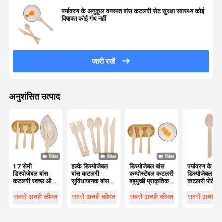
पर्यावरण के अनुकूल वनस्पत बांस कटलरी सेट सुरक्षा स्वास्थ्य कोई
विषाक्त कोई गंध नहीं
जारी रखें
अनुशंसित उत्पाद
17 सेमी
हल्के डिस्पोजेबल
डिस्पोजेबल बांस
पर्यावरण के अन
डिस्पोजेबल बांस
बांस कटलरी
कम्पोस्टेबल कटलरी
डिस्पोजेबल बां
कटलरी स्वच्छ और
सुविधाजनक बांस
बहुमुखी प्राकृतिक
कटलरी पोर्टेबल
एक बार उपयोग
चम्मच डिस्पोजेबल
रंग अनुकूलित
डिस्पोजेबल
करने योग्य बांस
टेबलवेयर सेट
सबसे अच्छी कीमत
सबसे अच्छी कीमत
सबसे अच्छी कीमत
सबसे अच्छी 
कांटे डिस्पोजेबल