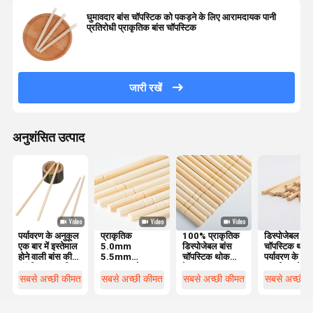
घुमावदार बांस चॉपस्टिक को पकड़ने के लिए आरामदायक पानी
प्रतिरोधी प्राकृतिक बांस चॉपस्टिक
जारी रखें
अनुशंसित उत्पाद
पर्यावरण के अनुकूल
प्राकृतिक
100% प्राकृतिक
डिस्पोजेबल बांस
एक बार में इस्तेमाल
5.0mm
डिस्पोजेबल बांस
चॉपस्टिक थोक
होने वाली बांस की
5.5mm
चॉपस्टिक थोक
पर्यावरण के अन
चॉपस्टिक आधुनिक
6.0mm गोल
रेस्तरां फास्ट फूड
आधुनिक गोल
गोल आकार के लिए
डिस्पोजेबल बांस
पेपर लपेटा हुआ
आकार टिकाऊ
सबसे अच्छी कीमत
सबसे अच्छी कीमत
सबसे अच्छी कीमत
सबसे अच्छी 
टिकाऊ और स्वस्थ
चॉपस्टिक चॉपस्टिक
थोक चॉपस्टिक
स्वस्थ फ्लैटवेय
फ्लैटवेयर कैंपिंग
बायोडिग्रेडेबल
कस्टम चॉपस्टिक
कैंपिंग और होटल
और होटल
डिस्पोजेबल
के लिए