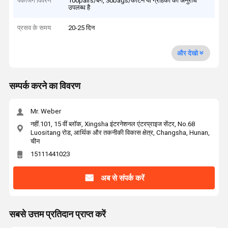
पैकेजिंग विवरण
100pairs/बैग, 30bags/कार्टन या ग्राहकों का अनुरोध
उपलब्ध है
प्रसव के समय
20-25 दिन
और देखो
सम्पर्क करने का विवरण
Mr. Weber
नहीं.101, 15 वीं ब्लॉक, Xingsha इंटरनेशनल एंटरप्राइज सेंटर, No.68
Luositang रोड, आर्थिक और तकनीकी विकास क्षेत्र, Changsha, Hunan,
चीन
15111441023
अब से संपर्क करें
सबसे उत्तम प्रतिदान प्राप्त करें