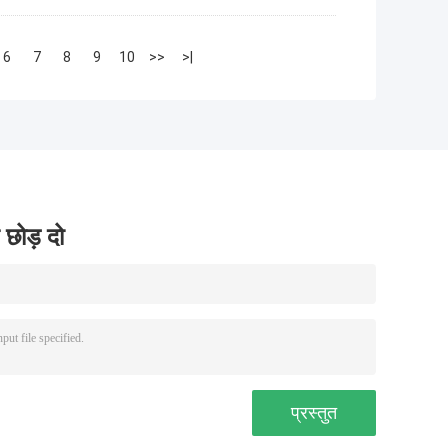
6
7
8
9
10
>>
>|
 छोड़ दो